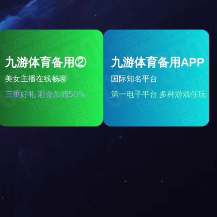
贵阳万科理想城E区精装工程