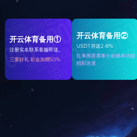
南京泛悦广场二期精装工程