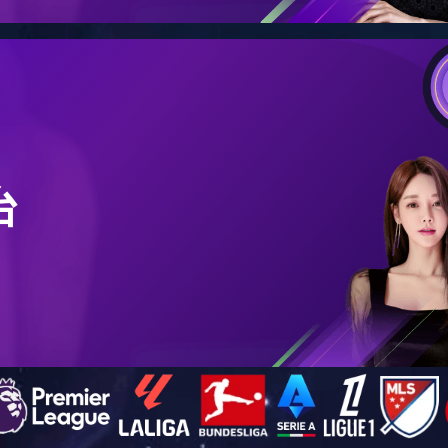
总包
专业分包
市政