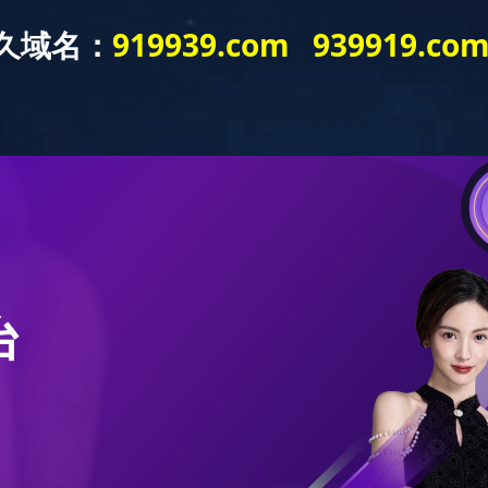
首页
开云体育(中国)
工程案例
官方网站