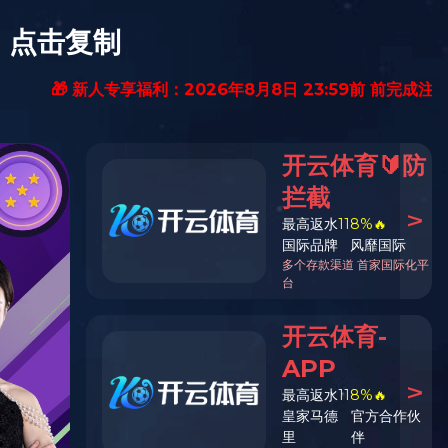
KAIYUN
招标管理
KAIYUN
SPORTS动态
SPORTS