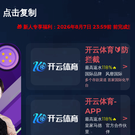
KAIYUN
招标管理
KAIYUN
SPORTS动态
SPORTS