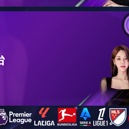
总包
专业分包
市政
重庆市汉府大第
时间：2021-09-28 发布者： 浏览次数：1624