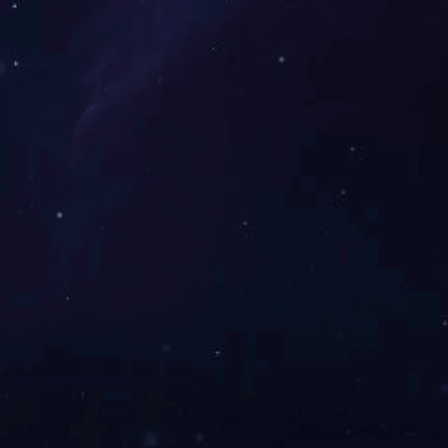
微信公众号
移动端网站